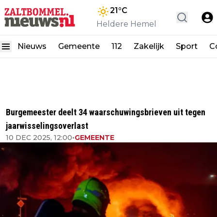
21
°C
Heldere Hemel
Nieuws
Gemeente
112
Zakelijk
Sport
C
Burgemeester deelt 34 waarschuwingsbrieven uit tegen
jaarwisselingsoverlast
10 DEC 2025, 12:00
•
GEMEENTE