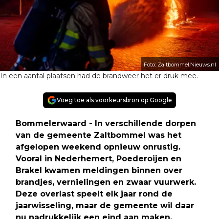
Foto: Zaltbommel.Nieuws.nl
In een aantal plaatsen had de brandweer het er druk mee.
Voeg toe als voorkeursbron op Google
Bommelerwaard - In verschillende dorpen
van de gemeente Zaltbommel was het
afgelopen weekend opnieuw onrustig.
Vooral in Nederhemert, Poederoijen en
Brakel kwamen meldingen binnen over
brandjes, vernielingen en zwaar vuurwerk.
Deze overlast speelt elk jaar rond de
jaarwisseling, maar de gemeente wil daar
nu nadrukkelijk een eind aan maken.