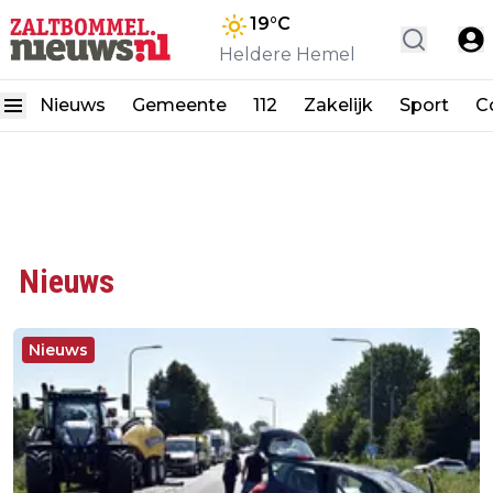
19
°C
Heldere Hemel
Nieuws
Gemeente
112
Zakelijk
Sport
C
Nieuws
Nieuws