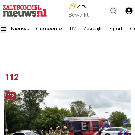
21
°C
Bewolkt
Nieuws
Gemeente
112
Zakelijk
Sport
C
112
112