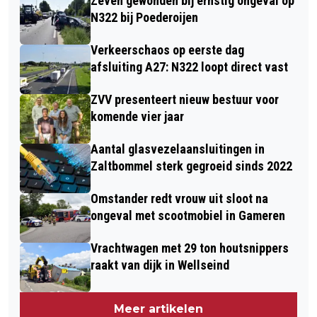
Zeven gewonden bij ernstig ongeval op
N322 bij Poederoijen
Verkeerschaos op eerste dag
afsluiting A27: N322 loopt direct vast
ZVV presenteert nieuw bestuur voor
komende vier jaar
Aantal glasvezelaansluitingen in
Zaltbommel sterk gegroeid sinds 2022
Omstander redt vrouw uit sloot na
ongeval met scootmobiel in Gameren
Vrachtwagen met 29 ton houtsnippers
raakt van dijk in Wellseind
Meer artikelen