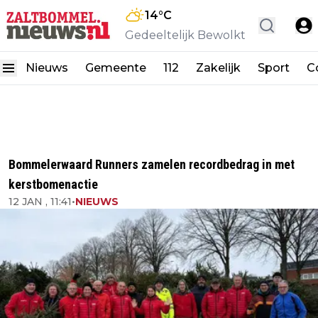
14
°C
Gedeeltelijk Bewolkt
Nieuws
Gemeente
112
Zakelijk
Sport
C
Bommelerwaard Runners zamelen recordbedrag in met
kerstbomenactie
12 JAN , 11:41
•
NIEUWS